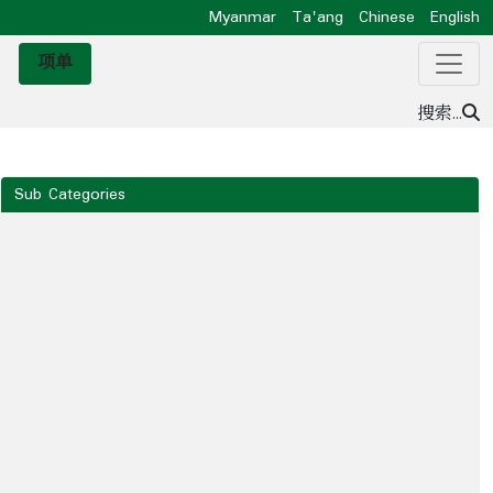
Myanmar
Ta'ang
Chinese
English
项单
搜索...
Sub Categories