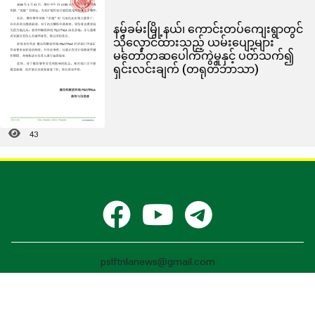
နမ့်ခမ်းမြို့နယ်၊ ကောင်းတပ်ကျေးရွာတွင်
သိုလှောင်ထားသည့် ယမ်းပျော့များ
မတော်တဆပေါက်ကွဲမှုနှင့် ပတ်သက်၍
ရှင်းလင်းချက် (တရုတ်ဘာသာ)
43
pslftnlanews@gmail.com
德昂邦新闻