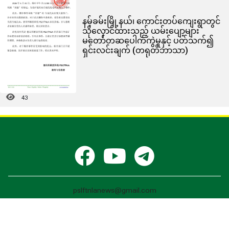
နမ့်ခမ်းမြို့နယ်၊ ကောင်းတပ်ကျေးရွာတွင်
သိုလှောင်ထားသည့် ယမ်းပျော့များ
မတော်တဆပေါက်ကွဲမှုနှင့် ပတ်သက်၍
ရှင်းလင်းချက် (တရုတ်ဘာသာ)
43
pslftnlanews@gmail.com
德昂邦新闻