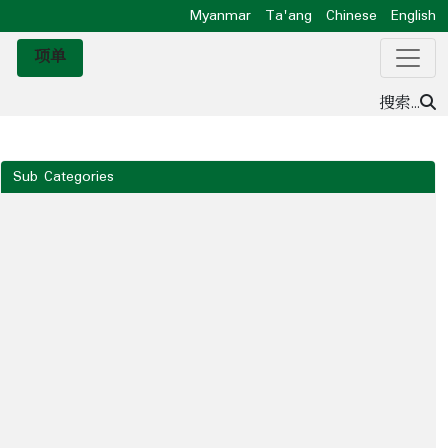
Myanmar
Ta'ang
Chinese
English
项单
搜索...
Sub Categories