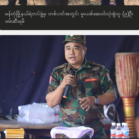
မန်တုံမြို့နယ်ရဲတပ်ဖွဲ့မှ တစ်ပတ်အတွင်း မူးယစ်ဆေးဝါးသုံးစွဲသူ (၉)ဦး
ဖမ်းဆီးရမိ