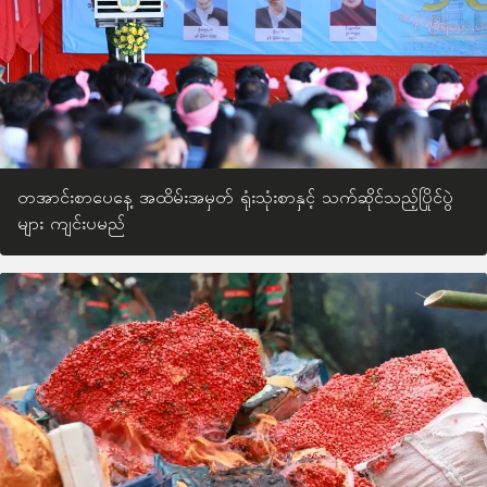
တအာင်းစာပေနေ့ အထိမ်းအမှတ် ရုံးသုံးစာနှင့် သက်ဆိုင်သည့်ပြိုင်ပွဲ
များ ကျင်းပမည်