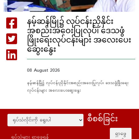
နမ့်ဆန်မြို၌ လုပ်ငန်းညှိနှိင်း
အစည်းအဝေးပြုလုပ်၊ ဒေသဖွံ
ဖြိုးရေးလုပ်ငန်းများ အလေးပေး
ဆွေးနွေး
08 August 2026
နမ့်ဆန်မြို၌ လုပ်ငန်းညှိနှိင်းအစည်းအဝေးပြုလုပ်၊ ဒေသဖွံဖြိုးရေး
လုပ်ငန်းများ အလေးပေးဆွေးနွေး
စီစစ်ခြင်း
ရှာဖွေ