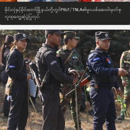
မိုင်းလုံနှင့်မိုင်းဘော်မြို့နယ်တို့တွင်PSLF/TNLA၏မူးယစ်ဆေးဝါးမှတ်စု
လူထုတွေ့ဆုံပွဲပြုလုပ်