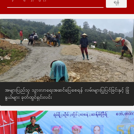
ရန်
အများပြည်သူ သွားလာရေးအဆင်ပြေစေရန် လမ်းများပြုပြင်ခြင်းနှင့် ခြုံ
နွယ်များ ခုတ်ထွင်ရှင်းလင်း