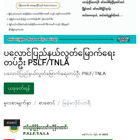
ပလောင်ပြည်နယ်လွတ်မြောက်ရေး
တပ်ဦး PSLF/TNLA
ပလောင်ပြည်နယ်လွတ်မြောက်ရေးတပ်ဦး PSLF/TNLA
ယခုဖတ်ရန်
မူလစာမျက်နှာ
စာစောင်
မြန်မာဒိုင်ယာရီ
စာစောင်