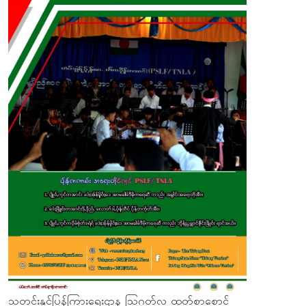
သတင်းနှင့်ပြန်ကြားရေးဌာန ဩဂုတ်လ ထုတ်စာစောင်