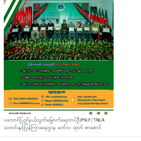
ပလောင်ပြည်နယ်လွတ်မြောက်ရေးတပ်ဦးPSLF/TNLA
သတင်းနှင့်ပြန်ကြားရေးဌာန မတ်လ ထုတ် စာစောင်