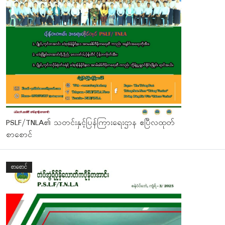
PSLF/TNLA၏ သတင်းနှင့်ပြန်ကြားရေးဌာန ဧပြီလထုတ်
စာစောင်
စာစောင်