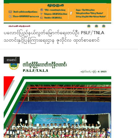
ပလောင်ပြည်နယ်လွတ်မြောက်ရေးတပ်ဦး PSLF/TNLA
သတင်းနှင့်ပြန်ကြားရေးဌာန ဇူလိုင်လ ထုတ်စာစောင်
စာစောင်