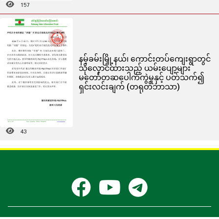
157
နမ့်ခမ်းမြို့နယ်၊ ကောင်းတပ်ကျေးရွာတွင်
သိုလှောင်ထားသည့် ယမ်းပျော့များ
မတော်တဆပေါက်ကွဲမှုနှင့် ပတ်သက်၍
ရှင်းလင်းချက် (တရုတ်ဘာသာ)
43