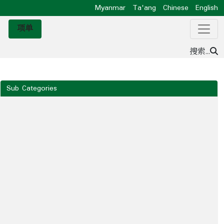
Myanmar
Ta'ang
Chinese
English
项单
搜索...
Sub Categories